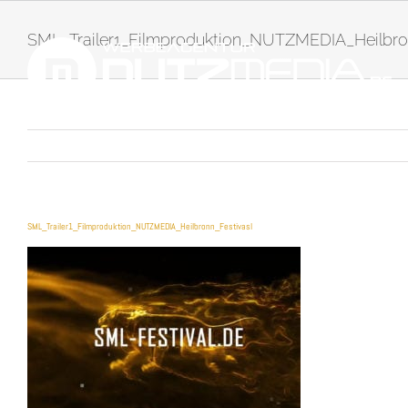
Zum
Inhalt
SML_Trailer1_Filmproduktion_NUTZMEDIA_Heilbro
springen
SML_Trailer1_Filmproduktion_NUTZMEDIA_Heilbronn_Festivasl