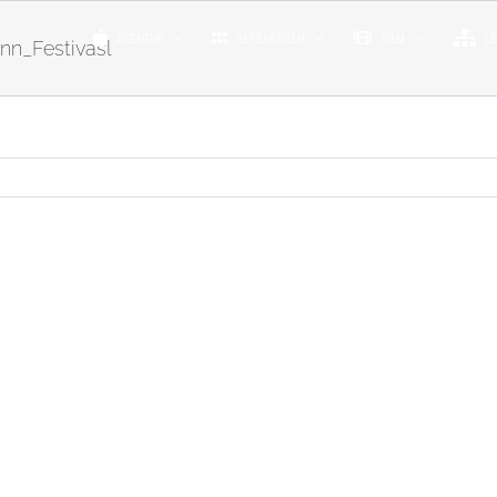
AGENTUR
REFERENZEN
FILM
L
nn_Festivasl