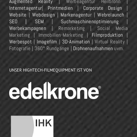
Augmented Reality
| Werbeagentur Heilbronn |
Internetagentur
|
Printmedien
|
Corporate Design
|
Website
|
Webdesign
|
Markenagentur
|
Webrelaunch
|
SEO | SEM
|
Suchmaschinenoptimierung
|
Werbekampagnen
| Remarketing | Social Media
Marketing | Immobilien-Marketing |
Filmproduktion
|
Werbespot
|
Imagefilm
|
3D-Animation
| Virtual Reality |
Fotografie | 360° Rundgänge |
Drohnenaufnahmen
uvm.
UNSER HIGHTECH-FILMEQUIPMENT IST VON