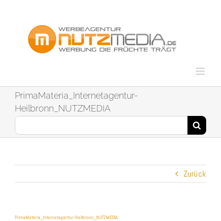
Zum
Inhalt
springen
PrimaMateria_Internetagentur-
Heilbronn_NUTZMEDIA
Suche
nach:
Zurück
PrimaMateria_Internetagentur-Heilbronn_NUTZMEDIA