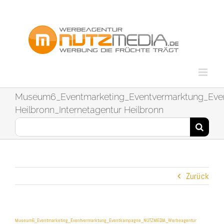
Zum
Inhalt
springen
Museum6_Eventmarketing_Eventvermarktung_E
Heilbronn_Internetagentur Heilbronn
Suche
nach:
Zurück
Museum6_Eventmarketing_Eventvermarktung_Eventkampagne_NUTZMEDIA_Werbeagentur