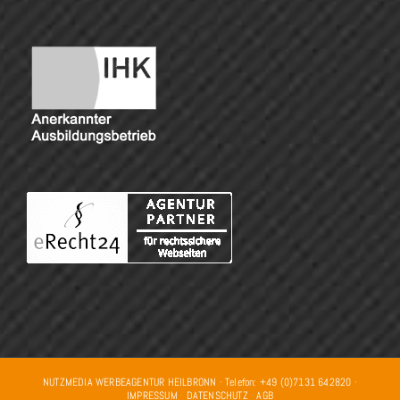
NUTZMEDIA WERBEAGENTUR HEILBRONN · Telefon: +49 (0)7131 642820 ·
IMPRESSUM
·
DATENSCHUTZ
·
AGB