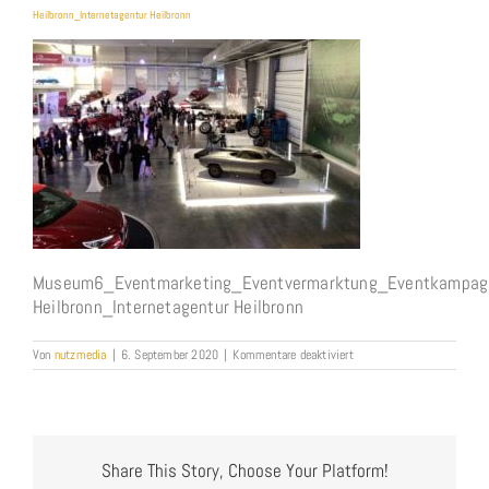
Heilbronn_Internetagentur Heilbronn
Museum6_Eventmarketing_Eventvermarktung_Eventkampa
Heilbronn_Internetagentur Heilbronn
für
Von
nutzmedia
|
6. September 2020
|
Kommentare deaktiviert
Museum6_Eventmarketing
Heilbronn_Internetagentur
Heilbronn
Share This Story, Choose Your Platform!