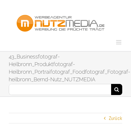
Zum
Inhalt
springen
43_Businessfotograf-
Heilbronn_Produktfotograf-
Heilbronn_Portraifotograf_Foodfotograf_Fotograf-
heilbronn_Bernd-Nutz_NUTZMEDIA
Suche
nach:
Zurück