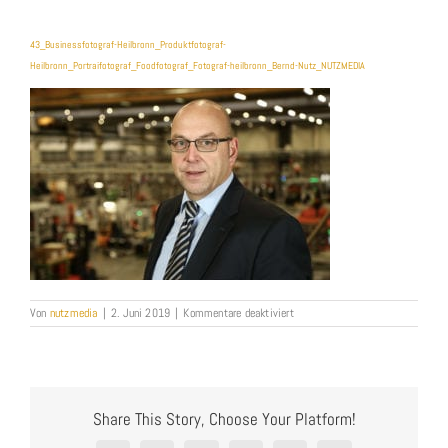
43_Businessfotograf-Heilbronn_Produktfotograf-
Heilbronn_Portraifotograf_Foodfotograf_Fotograf-heilbronn_Bernd-Nutz_NUTZMEDIA
für
Von
nutzmedia
|
2. Juni 2019
|
Kommentare deaktiviert
43_Businessfotograf-
Heilbronn_Produktfotograf-
Heilbronn_Portraifotograf_Foodfo
heilbronn_Bernd-
Nutz_NUTZMEDIA
Share This Story, Choose Your Platform!