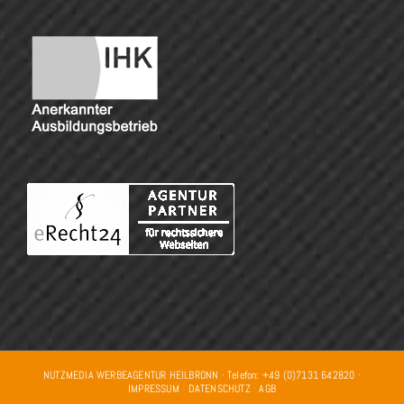
NUTZMEDIA WERBEAGENTUR HEILBRONN · Telefon: +49 (0)7131 642820 ·
IMPRESSUM
·
DATENSCHUTZ
·
AGB