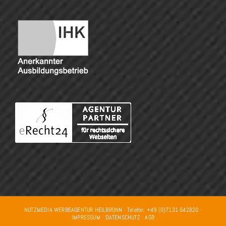
NUTZMEDIA WERBEAGENTUR HEILBRONN · Telefon: +49 (0)7131 642820 ·
IMPRESSUM
·
DATENSCHUTZ
·
AGB