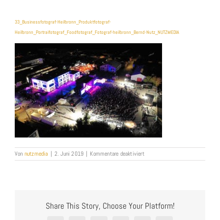
33_Businessfotograf-Heilbronn_Produktfotograf-
Heilbronn_Portraifotograf_Foodfotograf_Fotograf-heilbronn_Bernd-Nutz_NUTZMEDIA
für
Von
nutzmedia
|
2. Juni 2019
|
Kommentare deaktiviert
33_Businessfotograf-
Heilbronn_Produktfotograf-
Heilbronn_Portraifotograf_Foodfo
heilbronn_Bernd-
Nutz_NUTZMEDIA
Share This Story, Choose Your Platform!