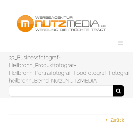
Zum
Inhalt
springen
33_Businessfotograf-
Heilbronn_Produktfotograf-
Heilbronn_Portraifotograf_Foodfotograf_Fotograf-
heilbronn_Bernd-Nutz_NUTZMEDIA
Suche
nach:
Zurück