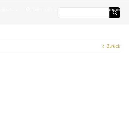
Suche
EISTUNGEN
CASE STUDIES
DROHNENFILME
KONTAKT
nach:
Zurück