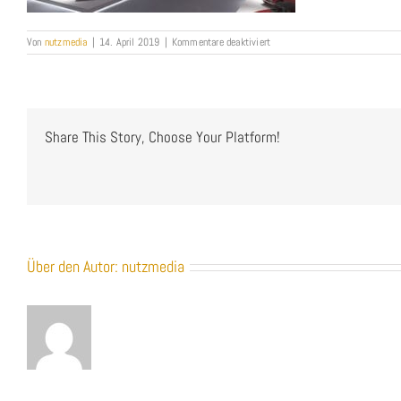
für
Von
nutzmedia
|
14. April 2019
|
Kommentare deaktiviert
NUTZMEDIA_3D-
Agentur
Heilbronn_TechnikMuseumSin
Share This Story, Choose Your Platform!
Über den Autor:
nutzmedia