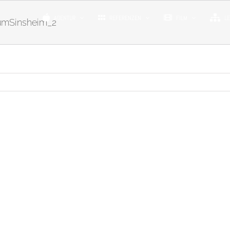
AGENTUR
REFERENZEN
FILM
L
umSinsheim_2