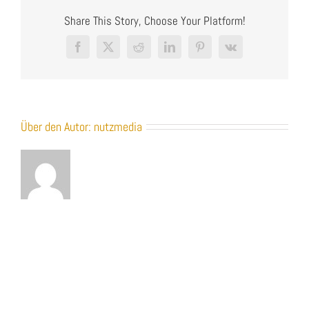
Filmproduktion
Share This Story, Choose Your Platform!
Neckarsulm
Facebook
X
Reddit
LinkedIn
Pinterest
Vk
Über den Autor:
nutzmedia