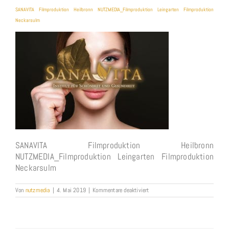
SANAVITA Filmproduktion Heilbronn NUTZMEDIA_Filmproduktion Leingarten Filmproduktion
Neckarsulm
SANAVITA Filmproduktion Heilbronn
NUTZMEDIA_Filmproduktion Leingarten Filmproduktion
Neckarsulm
für
Von
nutzmedia
|
4. Mai 2019
|
Kommentare deaktiviert
SANAVITA
Filmproduktion
Heilbronn
NUTZMEDIA_Filmproduktion
Leingarten