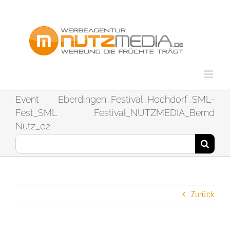
Zum
Inhalt
springen
Event Eberdingen_Festival_Hochdorf_SML-
Fest_SML Festival_NUTZMEDIA_Bernd
Nutz_02
Suche
nach:
Zurück