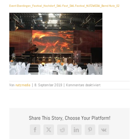
Event Eberdingen_Festival_Hochdorf_SML-Fest_SML Festival_NUTZMEDIA_Bernd Nutz_02
für
Von
nutzmedia
|
8. September 2019
|
Kommentare deaktiviert
Event
Eberdingen_Festival_Hoch
Fest_SML
Festival_NUTZMEDIA_Ber
Nutz_02
Share This Story, Choose Your Platform!
Facebook
X
Reddit
LinkedIn
Pinterest
Vk