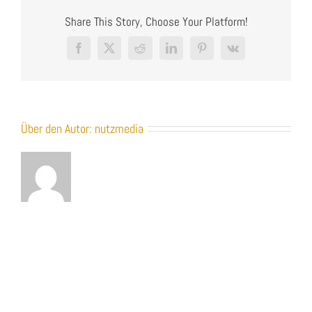
Immobilien_3D-
Share This Story, Choose Your Platform!
Visualisierung-
Heilbronn-
NUTZMEDIA
Facebook
X
Reddit
LinkedIn
Pinterest
Vk
Über den Autor:
nutzmedia