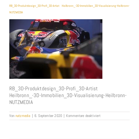
RB_3D-Produktdesign_3D-Profi_3D-Artist Heilbronn_-3D-Immobilien_3D-Visualisierung-Heilbronn-
NUTZMEDIA
RB_3D-Produktdesign_3D-Profi_3D-Artist
Heilbronn_-3D-Immobilien_3D-Visualisierung-Heilbronn-
NUTZMEDIA
für
Von
nutzmedia
|
6. September 2020
|
Kommentare deaktiviert
RB_3D-
Produktdesign_3D-
Profi_3D-
Artist
Heilbronn_-3D-