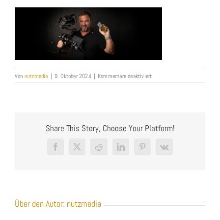
für
Von
nutzmedia
|
9. Oktober 2024
|
Kommentare deaktiviert
Bernd-
Nutz_Geschäftsführer-
Werbeagentur-
Heilbronn-
NUTZMEDIA_Slider2
Share This Story, Choose Your Platform!
Facebook
X
Reddit
LinkedIn
Pinterest
Vk
Über den Autor:
nutzmedia