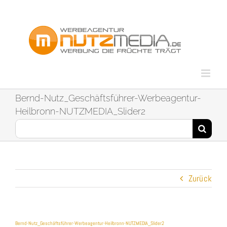
Zum
Inhalt
springen
Bernd-Nutz_Geschäftsführer-Werbeagentur-
Heilbronn-NUTZMEDIA_Slider2
Suche
nach:
Zurück
Bernd-Nutz_Geschäftsführer-Werbeagentur-Heilbronn-NUTZMEDIA_Slider2