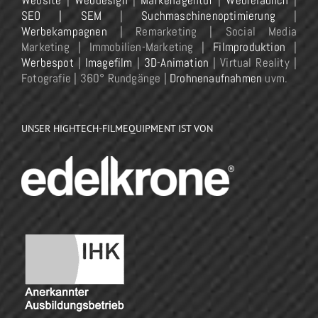
Website
|
Webdesign
|
Markenagentur
|
Webrelaunch
|
SEO | SEM
|
Suchmaschinenoptimierung
|
Werbekampagnen
| Remarketing | Social Media
Marketing | Immobilien-Marketing |
Filmproduktion
|
Werbespot
|
Imagefilm
|
3D-Animation
| Virtual Reality |
Fotografie | 360° Rundgänge |
Drohnenaufnahmen
uvm.
UNSER HIGHTECH-FILMEQUIPMENT IST VON