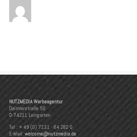
NUTZMEDIA Werbeagentur
Daimlerstraße 50
D-74211 Leingarten
Tel.: + 49 (0) 7131 - 64 282 0
E-Mail:
welcome@nutzmedia.de