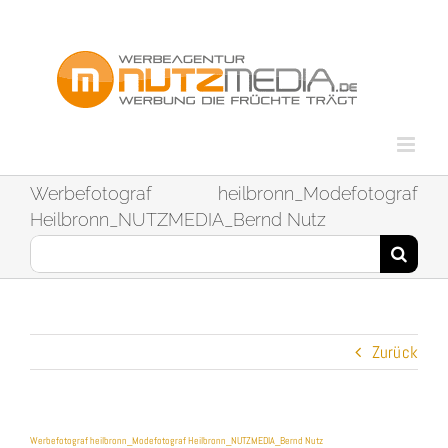
Zum
Inhalt
springen
Werbefotograf heilbronn_Modefotograf
Heilbronn_NUTZMEDIA_Bernd Nutz
Suche
nach:
Zurück
Werbefotograf heilbronn_Modefotograf Heilbronn_NUTZMEDIA_Bernd Nutz