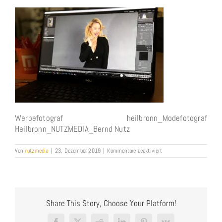
Werbefotograf heilbronn_Modefotograf
Heilbronn_NUTZMEDIA_Bernd Nutz
für
Von
nutzmedia
|
23. Dezember 2019
|
Kommentare deaktiviert
Werbefotograf
heilbronn_Modefotograf
Heilbronn_NUTZMEDIA_Be
Nutz
Share This Story, Choose Your Platform!