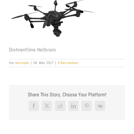
Drohnenfilme Heilbronn
Von
nutzmedia
|
28. März 2017
|
0 Kommentare
Share This Story, Choose Your Platform!
Facebook
X
Reddit
LinkedIn
Pinterest
Vk