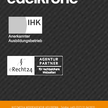
NUTZMEDIA WERBEAGENTUR HEILBRONN · Telefon: +49 (0)7131 642820 ·