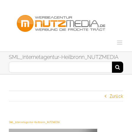
Zum
Inhalt
springen
SML_Internetagentur-Heilbronn_NUTZMEDIA
Suche
nach:
Zurück
SML_Internetagentur-Heilbronn_NUTZMEDIA