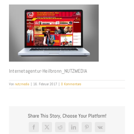
Internetagentur-Heilbronn_NUTZMEDIA
Von
nutzmedia
|
16. Februar 2017
|
0 Kommentare
Share This Story, Choose Your Platform!
Facebook
X
Reddit
LinkedIn
Pinterest
Vk