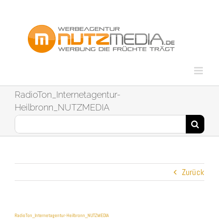
Zum
Inhalt
springen
RadioTon_Internetagentur-
Heilbronn_NUTZMEDIA
Suche
nach:
Zurück
RadioTon_Internetagentur-Heilbronn_NUTZMEDIA