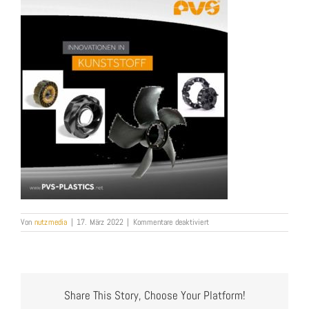
für
Von
nutzmedia
|
17. März 2022
|
Kommentare deaktiviert
PVS-
16-
014-
Imagebroschuere_V15_Web
Share This Story, Choose Your Platform!