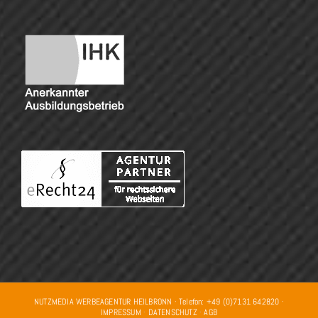
NUTZMEDIA WERBEAGENTUR HEILBRONN · Telefon: +49 (0)7131 642820 ·
IMPRESSUM
·
DATENSCHUTZ
·
AGB