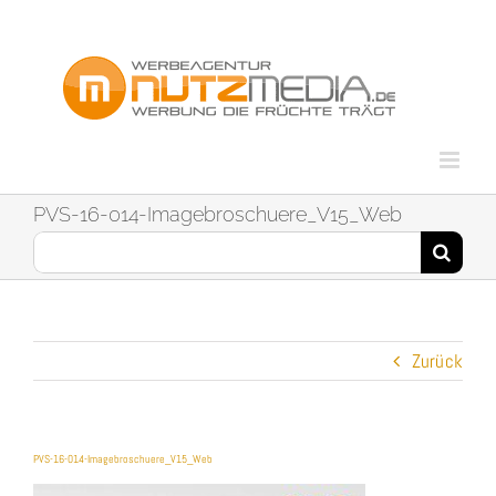
Zum
Inhalt
springen
PVS-16-014-Imagebroschuere_V15_Web
Suche
nach:
Zurück
PVS-16-014-Imagebroschuere_V15_Web