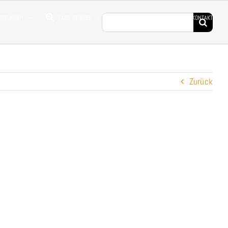
Suche
EISTUNGEN
CASE STUDIES
DROHNENFILME
KONTAKT
nach:
Zurück