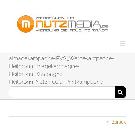
Zum
Inhalt
springen
aImagekampagne-PVS_Werbekampagne-
Heilbronn_Imagekampagne-
Heilbronn_Kampagne-
Heilbronn_Nutzmedia_Printkampagne
Suche
nach:
Zurück