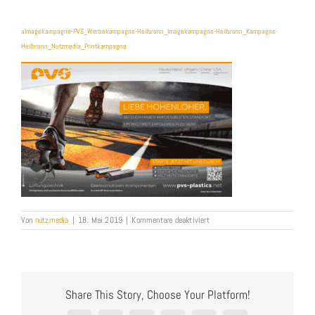
aImagekampagne-PVS_Werbekampagne-Heilbronn_Imagekampagne-Heilbronn_Kampagne-
Heilbronn_Nutzmedia_Printkampagne
für
Von
nutzmedia
|
18. Mai 2019
|
Kommentare deaktiviert
aImagekampagne-
PVS_Werbekampagne-
Heilbronn_Imagekampagne-
Heilbronn_Kampagne-
Heilbronn_Nutzmedia_Printkam
Share This Story, Choose Your Platform!