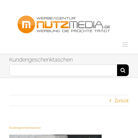
Zum
Inhalt
springen
Kundengeschenktaschen
Suche
nach:
Zurück
Kundengeschenktaschen