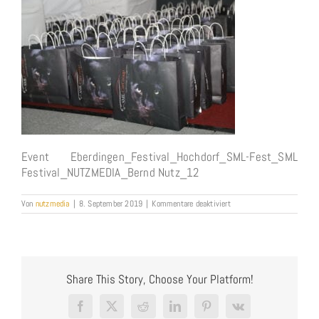
Event Eberdingen_Festival_Hochdorf_SML-Fest_SML
Festival_NUTZMEDIA_Bernd Nutz_12
für
Von
nutzmedia
|
8. September 2019
|
Kommentare deaktiviert
Kundengeschenktaschen
Share This Story, Choose Your Platform!
Facebook
X
Reddit
LinkedIn
Pinterest
Vk