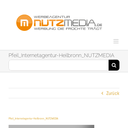
Zum
Inhalt
springen
Pfeil_Internetagentur-Heilbronn_NUTZMEDIA
Suche
nach:
Zurück
Pfeil_Internetagentur-Heilbronn_NUTZMEDIA