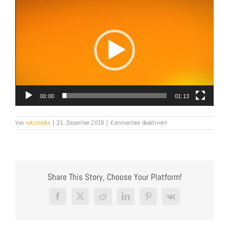
Player
00:00
01:13
für
Von
nutzmedia
|
21. Dezember 2019
|
Kommentare deaktiviert
NUTZMEDIA_Kundenportfo
Share This Story, Choose Your Platform!
Facebook
X
Reddit
LinkedIn
Pinterest
Vk