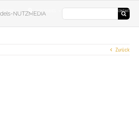
Suche
EISTUNGEN
CASE STUDIES
DROHNENFILME
KONTAKT
Models-NUTZMEDIA
nach:
Zurück