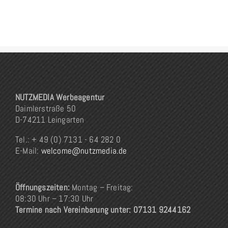
NUTZMEDIA Werbeagentur
Daimlerstraße 50
D-74211 Leingarten
Tel.: + 49 (0) 7131 - 64 282 0
E-Mail:
welcome@nutzmedia.de
Öffnungszeiten:
Montag – Freitag:
08:30 Uhr – 17:30 Uhr
Termine nach Vereinbarung unter: 07131 9244162