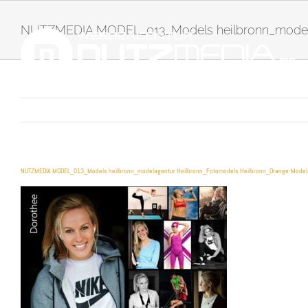
Zum
Inhalt
NUTZMEDIA MODEL_013_Models heilbronn_model
springen
NUTZMEDIA MODEL_013_Models heilbronn_modelagentur Heilbronn_Fotomodels Heilbronn_Orange-Mode