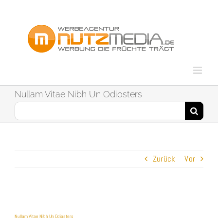
Zum
Inhalt
springen
Nullam Vitae Nibh Un Odiosters
Suche
nach:
Zurück
Vor
Nullam Vitae Nibh Un Odiosters