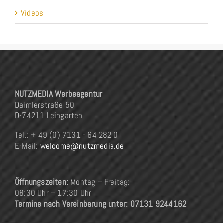
Videos
NUTZMEDIA Werbeagentur
Daimlerstraße 50
D-74211 Leingarten
Tel.: + 49 (0) 7131 - 64 282 0
E-Mail:
welcome@nutzmedia.de
Öffnungszeiten:
Montag – Freitag:
08:30 Uhr – 17:30 Uhr
Termine nach Vereinbarung unter: 07131 9244162