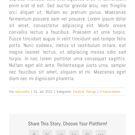
enim erat id est. Sed auctor gravida arcu, nec fringilla
orci aliquet ut. Nullam eu pretium purus. Maecenas
fermentum posuere sem vel posuere. Lorem ipsum dolor
sit amet, consectetur adipiscing elit. Morbi ornare
convallis lectus a faucibus. Praesent et urna turpis.
Fusce tincidunt augue in velit tincidunt sed tempor felis
porta. Nunc sodales, metus ut vestibulum ornare, est
magna laoreet lectus, ut adipiscing massa odio sed
turpis. In nec lorem porttitor urna consequat sagittis.
Nullam eget elit ante. Pellentesque justo urna, semper
nec faucibus sit amet, aliquam at mi. Maecenas eget
diam nec mi dignissim pharetra.
Von
nutzmedia
|
31. Juli 2012
|
Kategorien:
Creative
,
Design
|
0 Kommentare
Share This Story, Choose Your Platform!