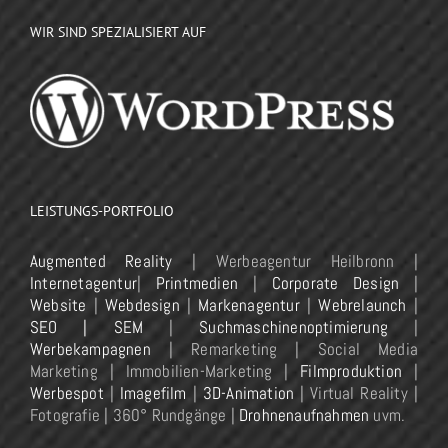
WIR SIND SPEZIALISIERT AUF
LEISTUNGS-PORTFOLIO
Augmented Reality
| Werbeagentur Heilbronn |
Internetagentur
|
Printmedien
|
Corporate Design
|
Website
|
Webdesign
|
Markenagentur
|
Webrelaunch
|
SEO | SEM
|
Suchmaschinenoptimierung
|
Werbekampagnen
| Remarketing | Social Media
Marketing | Immobilien-Marketing |
Filmproduktion
|
Werbespot
|
Imagefilm
|
3D-Animation
| Virtual Reality |
Fotografie | 360° Rundgänge |
Drohnenaufnahmen
uvm.