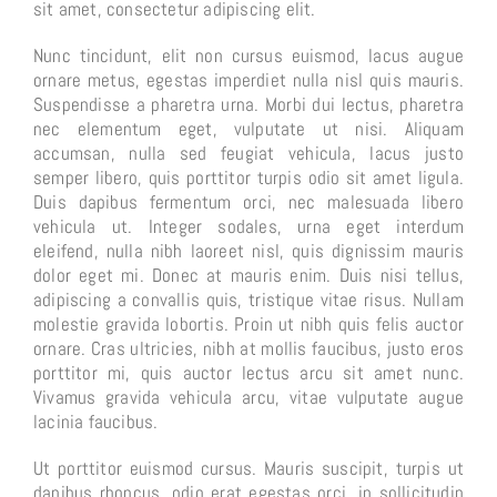
sit amet, consectetur adipiscing elit.
Nunc tincidunt, elit non cursus euismod, lacus augue
ornare metus, egestas imperdiet nulla nisl quis mauris.
Suspendisse a pharetra urna. Morbi dui lectus, pharetra
nec elementum eget, vulputate ut nisi. Aliquam
accumsan, nulla sed feugiat vehicula, lacus justo
semper libero, quis porttitor turpis odio sit amet ligula.
Duis dapibus fermentum orci, nec malesuada libero
vehicula ut. Integer sodales, urna eget interdum
eleifend, nulla nibh laoreet nisl, quis dignissim mauris
dolor eget mi. Donec at mauris enim. Duis nisi tellus,
adipiscing a convallis quis, tristique vitae risus. Nullam
molestie gravida lobortis. Proin ut nibh quis felis auctor
ornare. Cras ultricies, nibh at mollis faucibus, justo eros
porttitor mi, quis auctor lectus arcu sit amet nunc.
Vivamus gravida vehicula arcu, vitae vulputate augue
lacinia faucibus.
Ut porttitor euismod cursus. Mauris suscipit, turpis ut
dapibus rhoncus, odio erat egestas orci, in sollicitudin