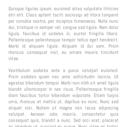
Quisque ligulas ipsum, euismod atras vulputate iltricies
etri elit. Class aptent taciti sociosqu ad litora torquent
per conubia nostra, per inceptos himenaeos. Nulla nunc
dui, tristique in semper vel, congue sed ligula. Nam dolor
ligula, faucibus id sodales in, auctor fringilla libero.
Pellentesque pellentesque tempor tellus eget hendrerit.
Morbi id aliquam ligula. Aliquam id dui sem. Proin
rhoncus consequat nisl, eu ornare mauris tincidunt
vitae.
Vestibulum sodales ante a purus volutpat euismod.
Proin sodales quam nec ante sollicitudin lacinia. Ut
egestas bibendum tempor. Morbi non nibh sit amet ligula
blandit ullamcorper in nec risus. Pellentesque fringilla
diam faucibus tortor bibendum vulputate. Etiam turpis
urna, rhoncus et mattis ut, dapibus eu nunc. Nunc sed
aliquet nisi. Nullam ut magna non lacus adipiscing
volutpat. Aenean odio mauris, consectetur quis
consequat quis, blandit a nunc. Sed orci erat, placerat
ac interdum ut, suscipit eu augue. Nunc vitae mi tortor.