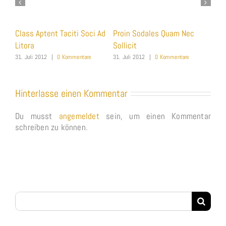
Nec
Nunc Tincidunt Elit Cursus
Praesent Et Urna Turpis
31. Juli 2012
|
0 Kommentare
31. Juli 2012
|
0 Kommentare
3
re
Hinterlasse einen Kommentar
Du musst
angemeldet
sein, um einen Kommentar
schreiben zu können.
Suche
nach: