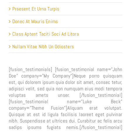
Praesent Et Urna Turpis
Donec At Mauris Enims
Class Aptent Taciti Soci Ad Litora
Nullam Vitae Nibh Un Odiosters
[fusion_testimonials] [fusion_testimonial name="John
Doe" company="My Company"]Neque porro quisquam
est, qui dolorem ipsum quia dolor sit amet, consec tetur,
adipisci velit, sed quia non numquam eius modi tempora
voluptas amets unser. [/fusion_testimonial]
[fusion_testimonial name="Luke Beck"
company="Theme Fusion"]Aliquam erat volutpat.
Quisque at est id ligula facilisis laoreet eget pulvinar
nibh. Suspendisse at ultrices dui. Curabitur ac felis arcu
sadips ipsums fugiats nemis.[/fusion_testimonial]
[/fusion_testimonials]