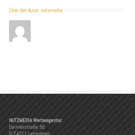
Über den Autor:
nutzmedia
NUTZMEDIA Werbeagentur
Daimlerstraße 50
D-74211 Leingarten