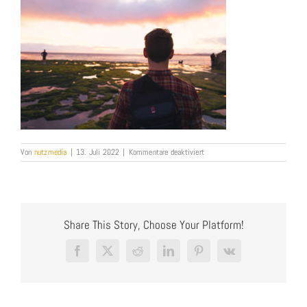
für
Von
nutzmedia
|
13. Juli 2022
|
Kommentare deaktiviert
newspaper_bg2.jpg
Share This Story, Choose Your Platform!
Facebook
X
Reddit
LinkedIn
Pinterest
Vk