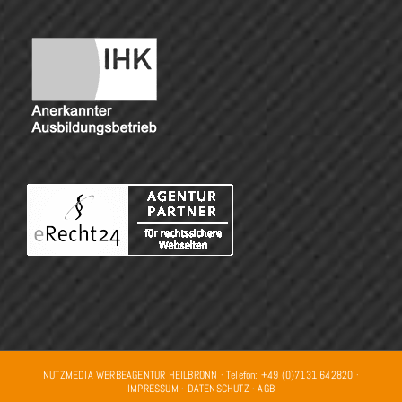
NUTZMEDIA WERBEAGENTUR HEILBRONN · Telefon: +49 (0)7131 642820 ·
IMPRESSUM
·
DATENSCHUTZ
·
AGB