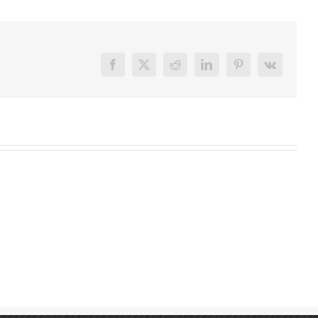
Facebook
X
Reddit
LinkedIn
Pinterest
Vk