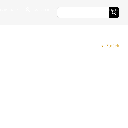
Suche
EISTUNGEN
CASE STUDIES
DROHNENFILME
KONTAKT
nach:
Zurück