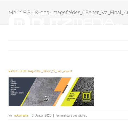
Zum
Inhalt
MACSEIS-18-003-Imagefolder_6Seiter_V2_Final_A
springen
MACSEIS-18-003-Imagefolder_6Seiter_V2_Final_Ansicht
für
Von
nutzmedia
|
5. Januar 2020
|
Kommentare deaktiviert
MACSEIS-
18-