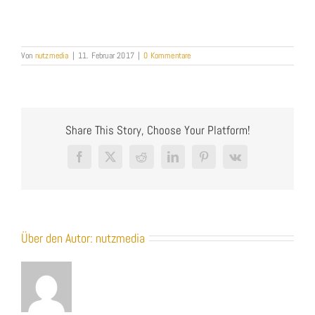
Von
nutzmedia
|
11. Februar 2017
|
0 Kommentare
Share This Story, Choose Your Platform!
Facebook
X
Reddit
LinkedIn
Pinterest
Vk
Über den Autor:
nutzmedia