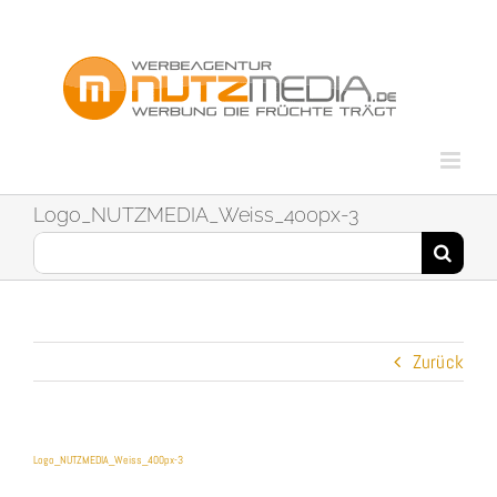
Zum
Inhalt
springen
Logo_NUTZMEDIA_Weiss_400px-3
Suche
nach:
Zurück
Logo_NUTZMEDIA_Weiss_400px-3