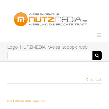
Zum
Inhalt
springen
Logo_NUTZMEDIA_Weiss_1000px_web
Suche
nach:
Zurück
Logo_NUTZMEDIA_Weiss_1000px_web