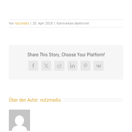
für
Von
nutzmedia
|
20. April 2019
|
Kommentare deaktiviert
Logo_NUTZMEDIA_Weiss_100
Share This Story, Choose Your Platform!
Facebook
X
Reddit
LinkedIn
Pinterest
Vk
Über den Autor:
nutzmedia