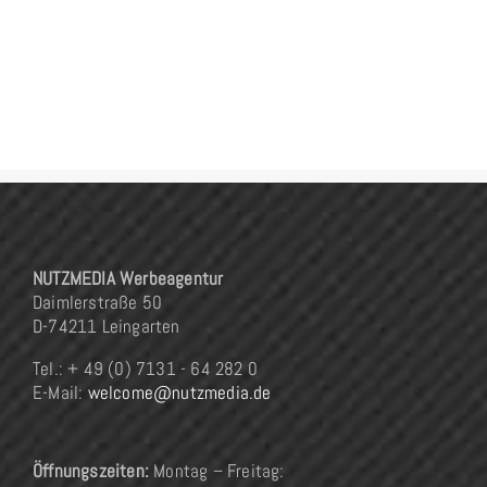
NUTZMEDIA Werbeagentur
Daimlerstraße 50
D-74211 Leingarten
Tel.: + 49 (0) 7131 - 64 282 0
E-Mail:
welcome@nutzmedia.de
Öffnungszeiten:
Montag – Freitag: