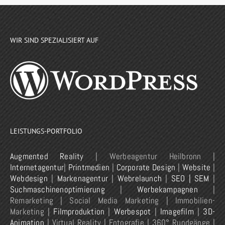
WIR SIND SPEZIALISIERT AUF
LEISTUNGS-PORTFOLIO
Augmented Reality
| Werbeagentur Heilbronn |
Internetagentur
|
Printmedien
|
Corporate Design
|
Website
|
Webdesign
|
Markenagentur
|
Webrelaunch
|
SEO | SEM
|
Suchmaschinenoptimierung
|
Werbekampagnen
|
Remarketing | Social Media Marketing | Immobilien-
Marketing |
Filmproduktion
|
Werbespot
|
Imagefilm
|
3D-
Animation
| Virtual Reality | Fotografie | 360° Rundgänge |