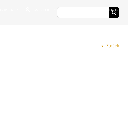
Suche
EISTUNGEN
CASE STUDIES
DROHNENFILME
KONTAKT
nach:
Zurück