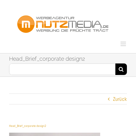
Zum
Inhalt
springen
Head_Brief_corporate design2
Suche
nach:
Zurück
Head_Brief_corporate design2