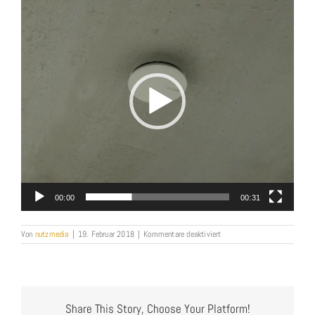
Player
00:00
00:31
für
Von
nutzmedia
|
19. Februar 2018
|
Kommentare deaktiviert
funktion_streulicht_NEU
Share This Story, Choose Your Platform!