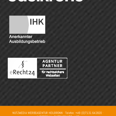
NUTZMEDIA WERBEAGENTUR HEILBRONN · Telefon: +49 (0)7131 642820 ·