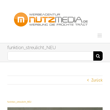
Zum
Inhalt
springen
funktion_streulicht_NEU
Suche
nach:
Zurück
funktion_streulicht_NEU
Video-