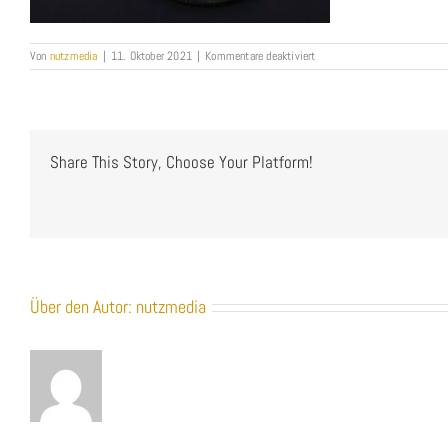
für
Von
nutzmedia
|
11. Oktober 2021
|
Kommentare deaktiviert
FPV_FPV-
Pilot_FPV-
Profi_FPV-
Film_NUTZMEDIA_4
Share This Story, Choose Your Platform!
Über den Autor:
nutzmedia