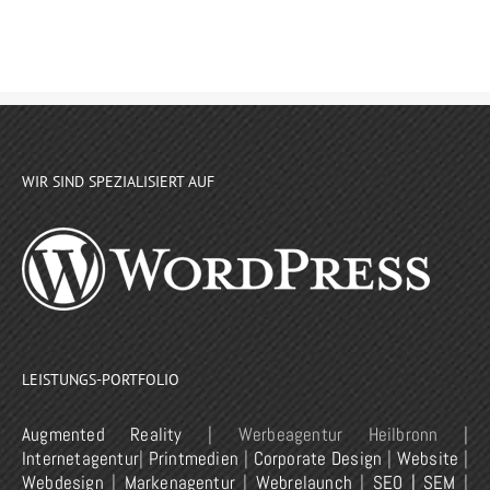
WIR SIND SPEZIALISIERT AUF
LEISTUNGS-PORTFOLIO
Augmented Reality
| Werbeagentur Heilbronn |
Internetagentur
|
Printmedien
|
Corporate Design
|
Website
|
Webdesign
|
Markenagentur
|
Webrelaunch
|
SEO | SEM
|