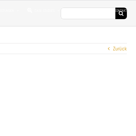
Suche
EISTUNGEN
CASE STUDIES
DROHNENFILME
KONTAKT
nach:
Zurück