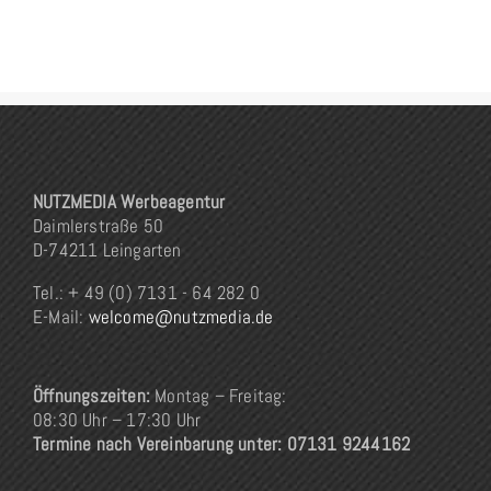
NUTZMEDIA Werbeagentur
Daimlerstraße 50
D-74211 Leingarten
Tel.: + 49 (0) 7131 - 64 282 0
E-Mail:
welcome@nutzmedia.de
Öffnungszeiten:
Montag – Freitag:
08:30 Uhr – 17:30 Uhr
Termine nach Vereinbarung unter: 07131 9244162