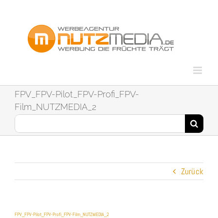
Zum
Inhalt
springen
FPV_FPV-Pilot_FPV-Profi_FPV-
Film_NUTZMEDIA_2
Suche
nach:
Zurück
FPV_FPV-Pilot_FPV-Profi_FPV-Film_NUTZMEDIA_2