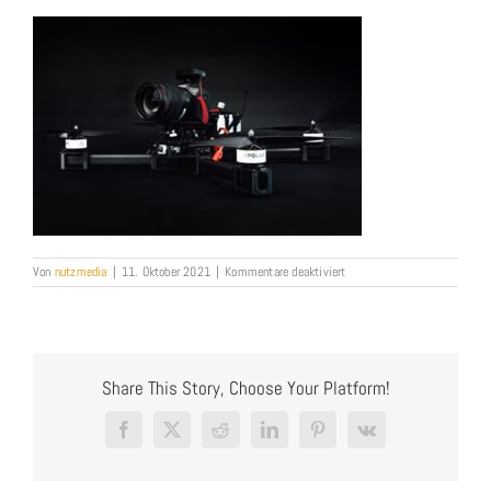
für
Von
nutzmedia
|
11. Oktober 2021
|
Kommentare deaktiviert
FPV_FPV-
Pilot_FPV-
Profi_FPV-
Film_NUTZMEDIA_2
Share This Story, Choose Your Platform!
Facebook
X
Reddit
LinkedIn
Pinterest
Vk