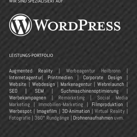
WIR SIND SPEZIALISIERT AUF
LEISTUNGS-PORTFOLIO
Augmented Reality
| Werbeagentur Heilbronn |
Internetagentur
|
Printmedien
|
Corporate Design
|
Website
|
Webdesign
|
Markenagentur
|
Webrelaunch
|
SEO | SEM
|
Suchmaschinenoptimierung
|
Werbekampagnen
| Remarketing | Social Media
Marketing | Immobilien-Marketing |
Filmproduktion
|
Werbespot
|
Imagefilm
|
3D-Animation
| Virtual Reality |
Fotografie | 360° Rundgänge |
Drohnenaufnahmen
uvm.