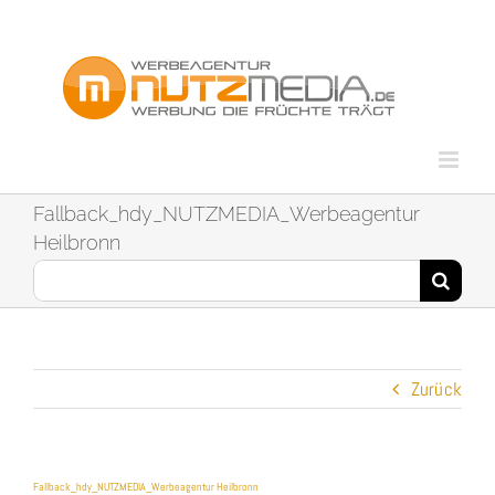
Zum
Inhalt
springen
Fallback_hdy_NUTZMEDIA_Werbeagentur
Heilbronn
Suche
nach:
Zurück
Fallback_hdy_NUTZMEDIA_Werbeagentur Heilbronn