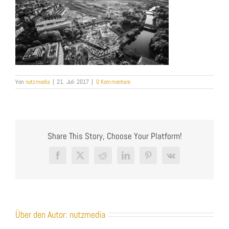
Von
nutzmedia
|
21. Juli 2017
|
0 Kommentare
Share This Story, Choose Your Platform!
Facebook
X
Reddit
LinkedIn
Pinterest
Vk
Über den Autor:
nutzmedia