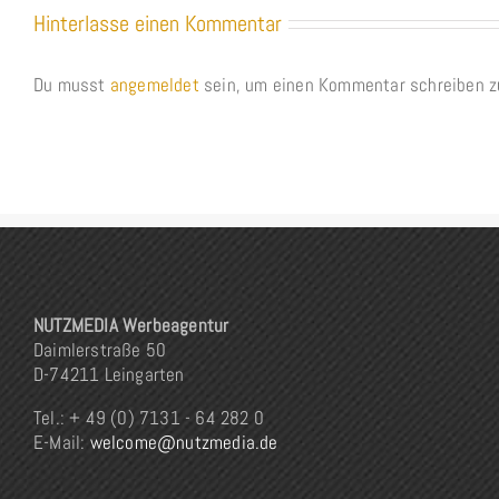
Hinterlasse einen Kommentar
Du musst
angemeldet
sein, um einen Kommentar schreiben z
NUTZMEDIA Werbeagentur
Daimlerstraße 50
D-74211 Leingarten
Tel.: + 49 (0) 7131 - 64 282 0
E-Mail:
welcome@nutzmedia.de