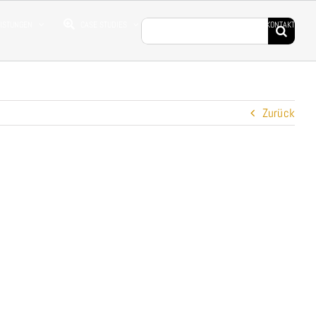
Suche
EISTUNGEN
CASE STUDIES
DROHNENFILME
KONTAKT
nach:
Zurück