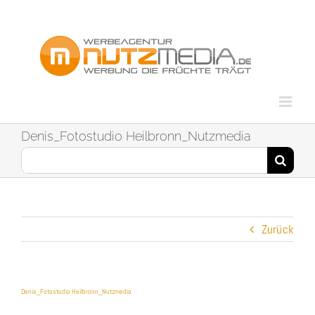
Zum
Inhalt
springen
Denis_Fotostudio Heilbronn_Nutzmedia
Suche
nach:
Zurück
Denis_Fotostudio Heilbronn_Nutzmedia