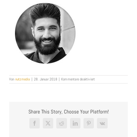
für
Von
nutzmedia
|
28. Januar 2018
|
Kommentare deaktiviert
Denis_Fotostudio
Heilbronn_Nutzmedia
Share This Story, Choose Your Platform!
Facebook
X
Reddit
LinkedIn
Pinterest
Vk