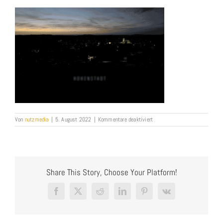
für
Von
nutzmedia
|
5. August 2022
|
Kommentare deaktiviert
Bester-
Real-
Estate-
Film_NUTZMEDIA_Immobilien
Share This Story, Choose Your Platform!
Facebook
X
Reddit
LinkedIn
Pinterest
Vk