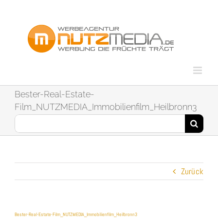
Zum
Inhalt
springen
Bester-Real-Estate-
Film_NUTZMEDIA_Immobilienfilm_Heilbronn3
Suche
nach:
Zurück
Bester-Real-Estate-Film_NUTZMEDIA_Immobilienfilm_Heilbronn3