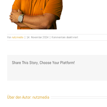
für
Von
nutzmedia
|
14. November 2024
|
Kommentare deaktiviert
Bernd-
Nutz_Geschäftsführer-
Werbeagentur-
Heilbronn
Share This Story, Choose Your Platform!
Über den Autor:
nutzmedia