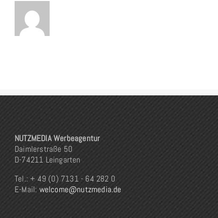
NUTZMEDIA Werbeagentur
Daimlerstraße 50
D-74211 Leingarten
Tel.: + 49 (0) 7131 - 64 282 0
E-Mail:
welcome@nutzmedia.de