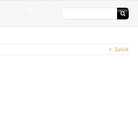
Suche
EISTUNGEN
CASE STUDIES
DROHNENFILME
KONTAKT
nach:
Zurück