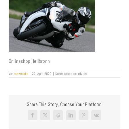
Onlineshop Heilbronn
für
Von
nutzmedia
|
22. April 2020
|
Kommentare deaktiviert
Bernd
Nutz_CEO
NUTZMEDIA
Share This Story, Choose Your Platform!
Facebook
X
Reddit
LinkedIn
Pinterest
Vk