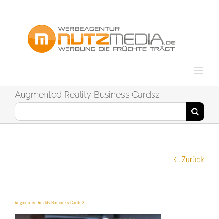
Zum
Inhalt
springen
Augmented Reality Business Cards2
Suche
nach:
Zurück
Augmented Reality Business Cards2