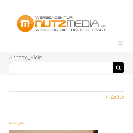
Zum
Inhalt
springen
Annette_Klein
Suche
nach:
Zurück
Annette_Klein