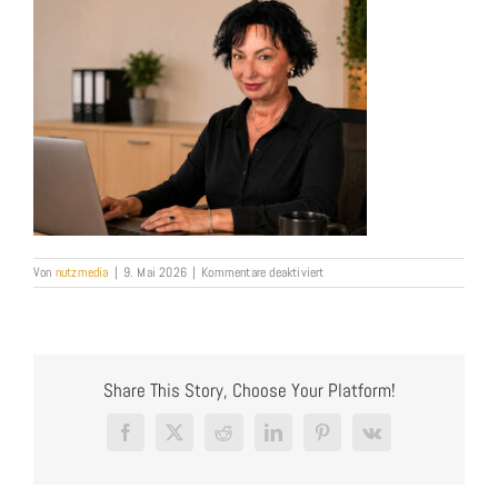
für
Von
nutzmedia
|
9. Mai 2026
|
Kommentare deaktiviert
Annette_Klein
Share This Story, Choose Your Platform!
Facebook
X
Reddit
LinkedIn
Pinterest
Vk