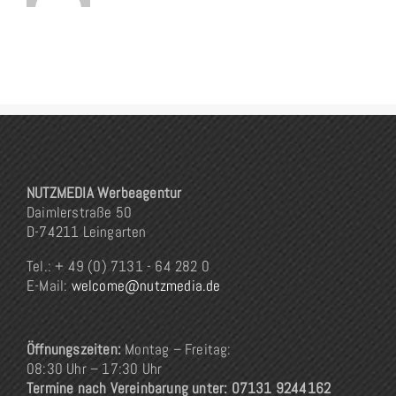
NUTZMEDIA Werbeagentur
Daimlerstraße 50
D-74211 Leingarten
Tel.: + 49 (0) 7131 - 64 282 0
E-Mail:
welcome@nutzmedia.de
Öffnungszeiten:
Montag – Freitag:
08:30 Uhr – 17:30 Uhr
Termine nach Vereinbarung unter: 07131 9244162