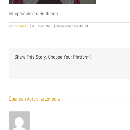
Filmproduktion Heilbronn
für
Von
nutzmedia
|
4. Januar 2020
|
Kommentare deaktiviert
Andreas_3D-
und
Appentwicklung
NUTZMEDIA_1100x703
Share This Story, Choose Your Platform!
Über den Autor:
nutzmedia