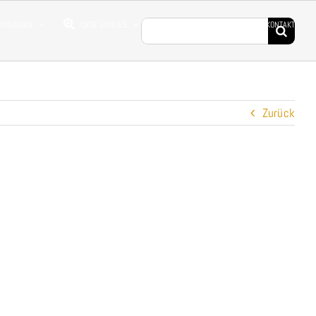
Suche
EISTUNGEN
CASE STUDIES
DROHNENFILME
KONTAKT
nach:
Zurück