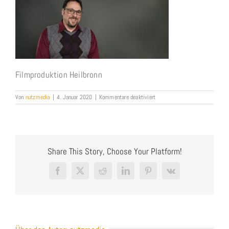
Filmproduktion Heilbronn
für
Von
nutzmedia
|
4. Januar 2020
|
Kommentare deaktiviert
Andreas_3D-
und
Appentwicklung
NUTZMEDIA
Share This Story, Choose Your Platform!
Facebook
X
Reddit
LinkedIn
Pinterest
Vk