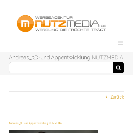
Zum
Inhalt
springen
Andreas_3D-und Appentwicklung NUTZMEDIA
Suche
nach:
Zurück
Andreas_3D-und Appentwicklung NUTZMEDIA