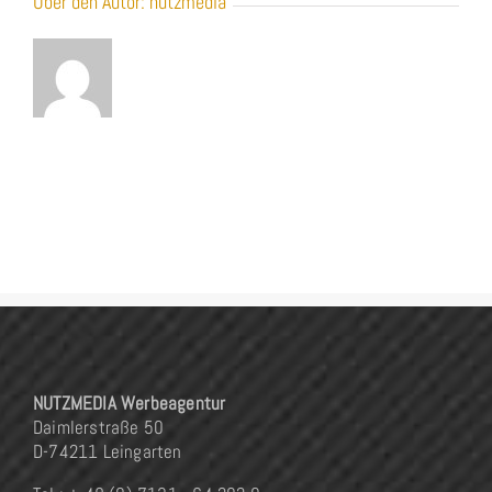
Über den Autor:
nutzmedia
NUTZMEDIA Werbeagentur
Daimlerstraße 50
D-74211 Leingarten