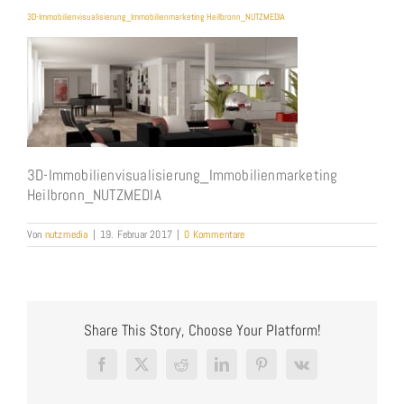
3D-Immobilienvisualisierung_Immobilienmarketing Heilbronn_NUTZMEDIA
3D-Immobilienvisualisierung_Immobilienmarketing
Heilbronn_NUTZMEDIA
Von
nutzmedia
|
19. Februar 2017
|
0 Kommentare
Share This Story, Choose Your Platform!
Facebook
X
Reddit
LinkedIn
Pinterest
Vk