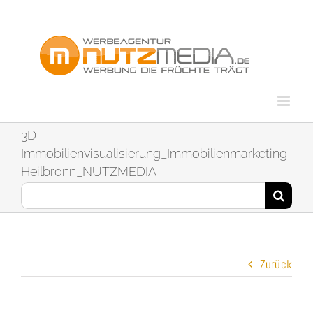
Zum
Inhalt
springen
3D-
Immobilienvisualisierung_Immobilienmarketing
Heilbronn_NUTZMEDIA
Suche
nach:
Zurück