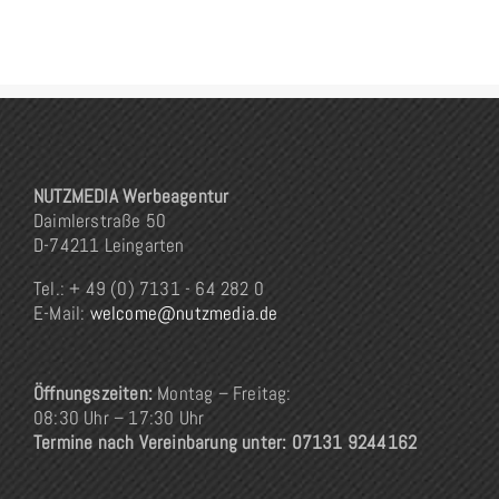
NUTZMEDIA Werbeagentur
Daimlerstraße 50
D-74211 Leingarten
Tel.: + 49 (0) 7131 - 64 282 0
E-Mail:
welcome@nutzmedia.de
Öffnungszeiten:
Montag – Freitag:
08:30 Uhr – 17:30 Uhr
Termine nach Vereinbarung unter: 07131 9244162