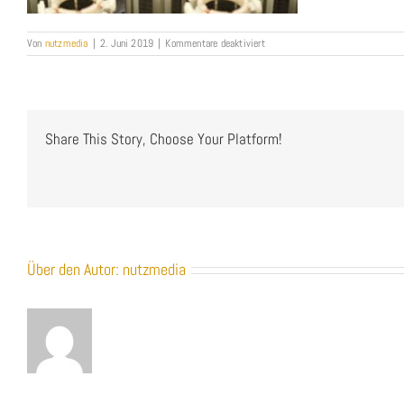
für
Von
nutzmedia
|
2. Juni 2019
|
Kommentare deaktiviert
38Businessfotograf-
Heilbronn_Produktfotograf-
Heilbronn_Portraifotograf_Foodfo
heilbronn_Bernd-
Nutz_NUTZMEDIA
Share This Story, Choose Your Platform!
Über den Autor:
nutzmedia