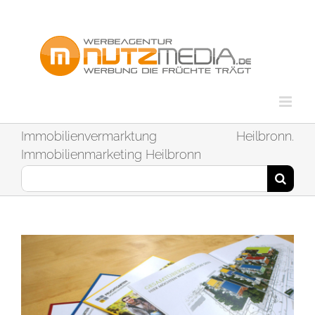
Zum
Inhalt
springen
Immobilienvermarktung Heilbronn.
Immobilienmarketing Heilbronn
Suche
nach: