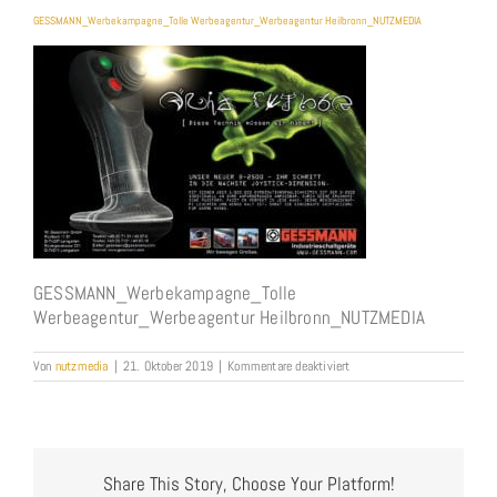
GESSMANN_Werbekampagne_Tolle Werbeagentur_Werbeagentur Heilbronn_NUTZMEDIA
GESSMANN_Werbekampagne_Tolle
Werbeagentur_Werbeagentur Heilbronn_NUTZMEDIA
für
Von
nutzmedia
|
21. Oktober 2019
|
Kommentare deaktiviert
GESSMANN_Werbekampagne
Werbeagentur_Werbeagentur
Heilbronn_NUTZMEDIA
Share This Story, Choose Your Platform!