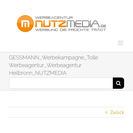
Zum
Inhalt
springen
GESSMANN_Werbekampagne_Tolle
Werbeagentur_Werbeagentur
Heilbronn_NUTZMEDIA
Suche
nach:
Zurück