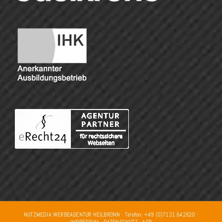
NUTZMEDIA WERBEAGENTUR HEILBRONN · Telefon: +49 (0)7131 642820 ·