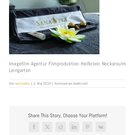
Imagefilm Agentur Filmproduktion Heilbronn Neckarsulm
Leingarten
für
Von
nutzmedia
|
2. Mai 2019
|
Kommentare deaktiviert
Sanavita
Imagefilm
von
NUTZMEDIA
Share This Story, Choose Your Platform!
Facebook
X
Reddit
LinkedIn
Pinterest
Vk