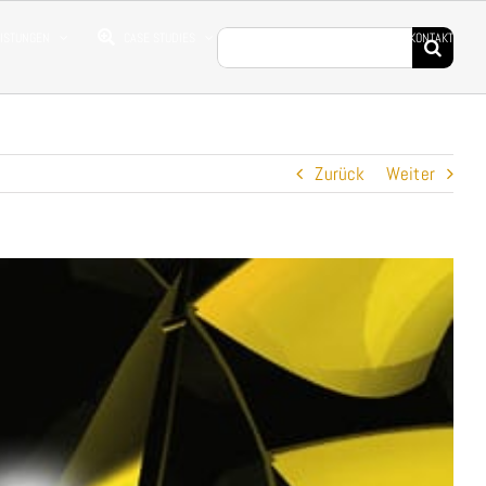
Suche
EISTUNGEN
CASE STUDIES
DROHNENFILME
KONTAKT
nach:
Zurück
Weiter