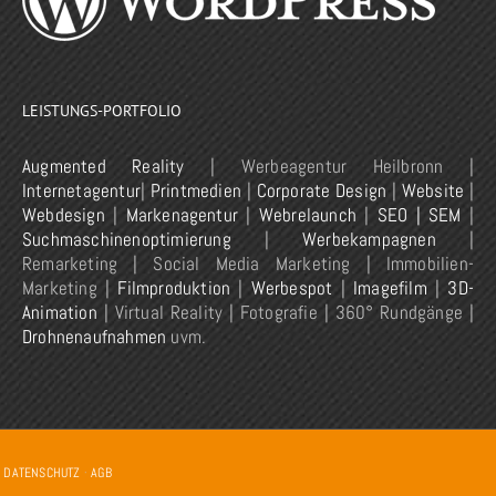
LEISTUNGS-PORTFOLIO
Augmented Reality
| Werbeagentur Heilbronn |
Internetagentur
|
Printmedien
|
Corporate Design
|
Website
|
Webdesign
|
Markenagentur
|
Webrelaunch
|
SEO | SEM
|
Suchmaschinenoptimierung
|
Werbekampagnen
|
Remarketing | Social Media Marketing | Immobilien-
Marketing |
Filmproduktion
|
Werbespot
|
Imagefilm
|
3D-
Animation
| Virtual Reality | Fotografie | 360° Rundgänge |
Drohnenaufnahmen
uvm.
·
DATENSCHUTZ
·
AGB