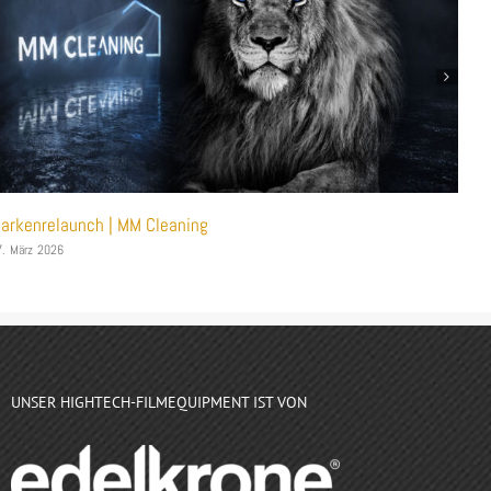
arkenrelaunch | MM Cleaning
RODE
7. März 2026
7. Jan
UNSER HIGHTECH-FILMEQUIPMENT IST VON