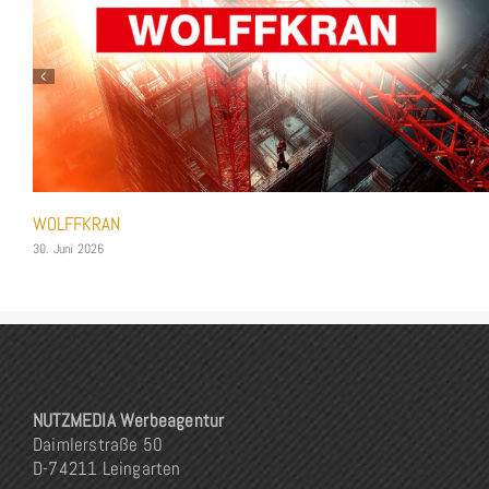
und
WOLFFKRAN
30. Juni 2026
NUTZMEDIA Werbeagentur
Daimlerstraße 50
D-74211 Leingarten